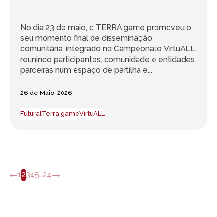
No dia 23 de maio, o TERRA.game promoveu o
seu momento final de disseminação
comunitária, integrado no Campeonato VirtuALL,
reunindo participantes, comunidade e entidades
parceiras num espaço de partilha e...
26 de Maio, 2026
Futural
Terra.game
VirtuALL
1
2
3
4
5
…
24