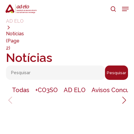
Skip
Men
to
search
main
Close
AD ELO
content
Menu
Notícias
(Page
2)
Notícias
Pesquisar
Todas
+CO3SO
AD ELO
Avisos Concur