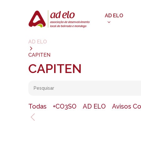
Skip
to
AD ELO
main
content
AD ELO
CAPITEN
CAPITEN
Todas
+CO3SO
AD ELO
Avisos C