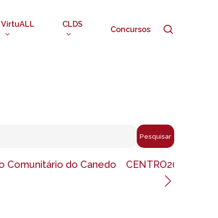
VirtuALL
CLDS
search
Concursos
Pesquisar
o Comunitário do Canedo
CENTRO2020
CLD