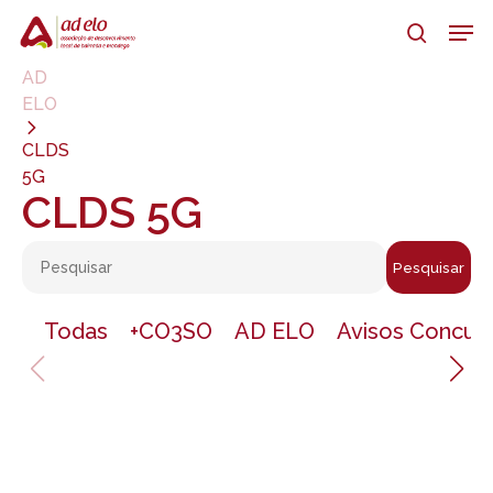
Skip
Men
to
search
main
Close
AD
content
Menu
ELO
CLDS
5G
CLDS 5G
Pesquisar
Todas
+CO3SO
AD ELO
Avisos Concur