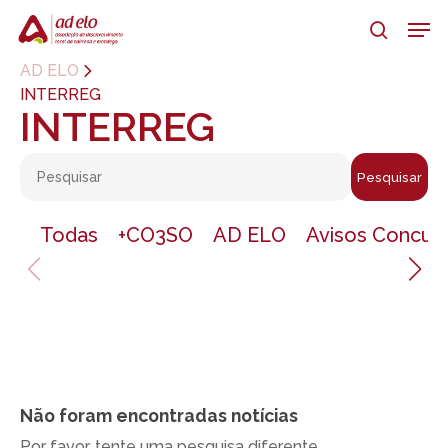
Skip
Men
to
search
main
Close
AD ELO
content
Menu
INTERREG
INTERREG
Pesquisar
Todas
+CO3SO
AD ELO
Avisos Concur
Não foram encontradas notícias
Por favor, tente uma pesquisa diferente.