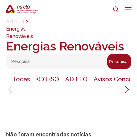
Skip
Men
to
search
main
Close
AD ELO
content
Menu
Energias
Renováveis
Energias Renováveis
Pesquisar
Todas
+CO3SO
AD ELO
Avisos Concur
Não foram encontradas notícias