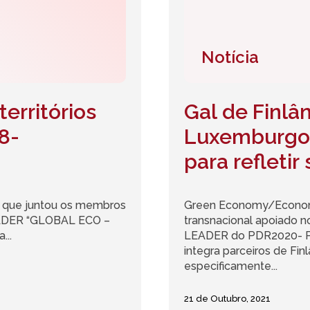
Notícia
erritórios
Gal de Finlân
(8-
Luxemburgo 
para refletir
floresta
do que juntou os membros
Green Economy/Economi
EADER “GLOBAL ECO –
transnacional apoiado
...
LEADER do PDR2020- P
integra parceiros de Fin
especificamente...
21 de Outubro, 2021