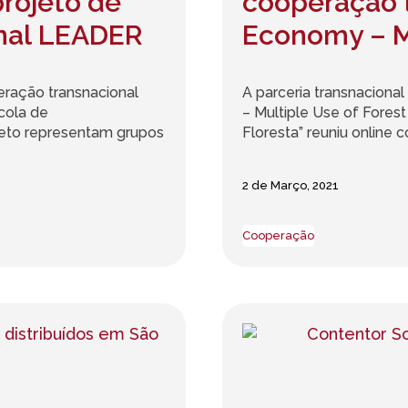
projeto de
cooperação 
nal LEADER
Economy – Mu
Economia Ve
eração transnacional
A parceria transnacion
Floresta”
cola de
– Multiple Use of Fores
jeto representam grupos
Floresta” reuniu online c
2 de Março, 2021
Cooperação