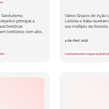
o “Geoparque
– Geoturismo,
Vários Grupos de Ação Lo
jetivo principal a
Letónia e Itália reuniram
racterísticas
uso múltiplo da floresta 
 territórios com alto...
4 de Abril, 2022
DER
Cantanhede
Cooperação
DLB