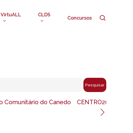
VirtuALL
CLDS
search
Concursos
Pesquisar
o Comunitário do Canedo
CENTRO2020
CLD