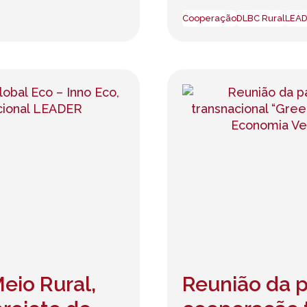
Cooperação
DLBC Rural
LEA
eio Rural,
Reunião da p