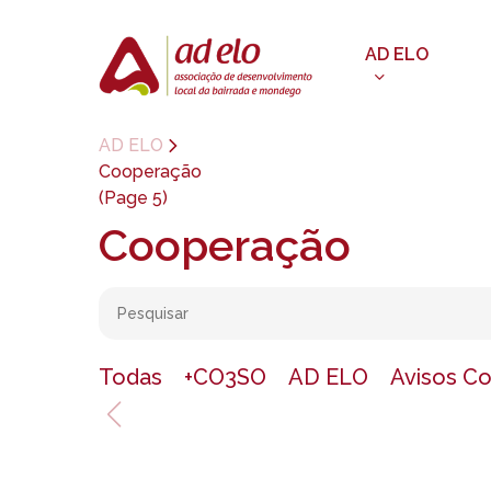
Skip
to
AD ELO
main
content
AD ELO
Cooperação
(Page 5)
Cooperação
Todas
+CO3SO
AD ELO
Avisos C