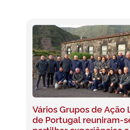
Vários Grupos de Ação 
Hit enter to search or ESC to close
de Portugal reuniram-s