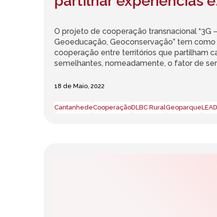
partilhar experiências e
conhecimentos sobre 
O projeto de cooperação transnacional “3G 
dos Açores”
Geoeducação, Geoconservação” tem como ob
cooperação entre territórios que partilham ca
semelhantes, nomeadamente, o fator de serem
18 de Maio, 2022
Cantanhede
Cooperação
DLBC Rural
Geoparque
LEA