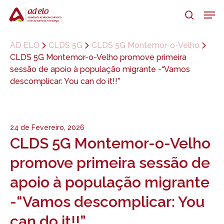
Skip
Men
to
search
main
Close
content
Menu
AD ELO
CLDS 5G
CLDS 5G Montemor-o-Velho
CLDS 5G Montemor-o-Velho promove primeira
sessão de apoio à população migrante -“Vamos
descomplicar: You can do it!!”
24 de Fevereiro, 2026
CLDS 5G Montemor-o-Velho
promove primeira sessão de
apoio à população migrante
-“Vamos descomplicar: You
can do it!!”