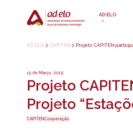
Skip
to
AD ELO
main
content
AD ELO
CAPITEN
Projeto CAPITEN particip
15 de Março, 2019
Projeto CAPITE
Projeto “Estaçõ
CAPITEN
Cooperação