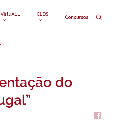
VirtuALL
CLDS
search
Concursos
al”
sentação do
ugal”