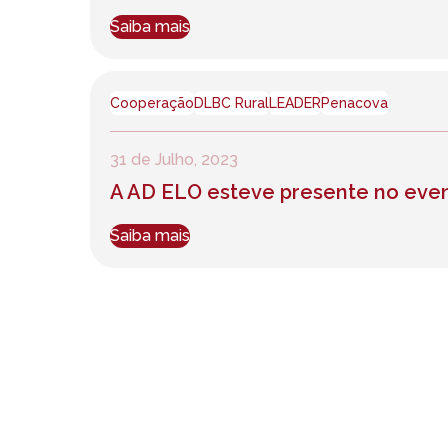
Saiba mais
Cooperação
DLBC Rural
LEADER
Penacova
31 de Julho, 2023
A AD ELO esteve presente no evento
Saiba mais