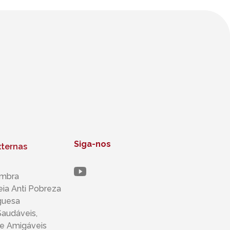
Siga-nos
xternas
mbra
ia Anti Pobreza
guesa
audáveis,
​​e Amigáveis