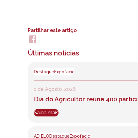
Partilhar este artigo
Últimas notícias
Destaque
Expofacic
1 de Agosto, 2026
Dia do Agricultor reúne 400 part
Saiba mais
AD ELO
Destaque
Expofacic