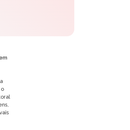
bem
ma
 o
oral
ens,
vais