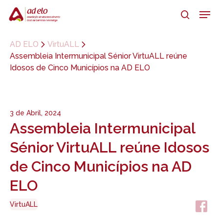
Skip
Men
to
search
main
Close
content
Menu
AD ELO
VirtuALL
Assembleia Intermunicipal Sénior VirtuALL reúne
Idosos de Cinco Municípios na AD ELO
3 de Abril, 2024
Assembleia Intermunicipal
Sénior VirtuALL reúne Idosos
de Cinco Municípios na AD
ELO
VirtuALL