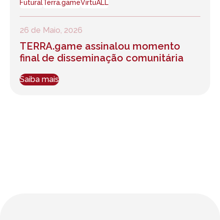
Futural
Terra.game
VirtuALL
26 de Maio, 2026
TERRA.game assinalou momento
final de disseminação comunitária
Saiba mais