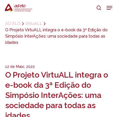
Skip
Men
to
search
main
Close
content
Menu
AD ELO
VirtuALL
O Projeto VirtuALL integra o e-book da 3ª Edição do
Simpósio InterAções: uma sociedade para todas as
idades
12 de Maio, 2022
O Projeto VirtuALL integra o
e-book da 3ª Edição do
Simpósio InterAções: uma
sociedade para todas as
idades