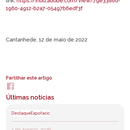
link:
https://indd.adobe.com/view/79e3386d-
1960-4912-b2a7-05497b6edf3f
Cantanhede, 12 de maio de 2022
Partilhar este artigo
Últimas notícias
Destaque
Expofacic
1 de Agosto, 2026