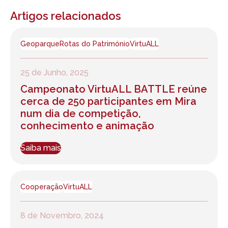
Artigos relacionados
Geoparque
Rotas do Património
VirtuALL
25 de Junho, 2025
Campeonato VirtuALL BATTLE reúne
cerca de 250 participantes em Mira
num dia de competição,
conhecimento e animação
Saiba mais
Cooperação
VirtuALL
8 de Novembro, 2024