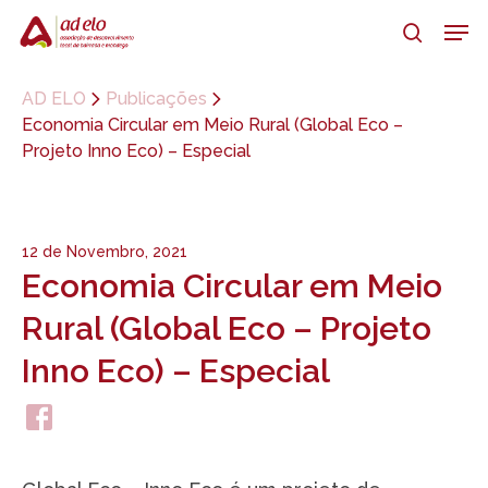
Skip
Men
to
search
main
Close
content
Menu
AD ELO
Publicações
Economia Circular em Meio Rural (Global Eco –
Projeto Inno Eco) – Especial
12 de Novembro, 2021
Economia Circular em Meio
Rural (Global Eco – Projeto
Inno Eco) – Especial