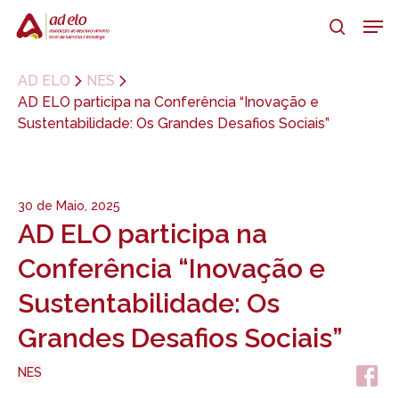
Skip
Men
to
search
main
Close
content
Menu
AD ELO
NES
AD ELO participa na Conferência “Inovação e
Sustentabilidade: Os Grandes Desafios Sociais”
30 de Maio, 2025
AD ELO participa na
Conferência “Inovação e
Sustentabilidade: Os
Grandes Desafios Sociais”
NES