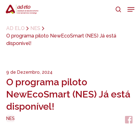
Skip
Men
to
search
main
Close
content
Menu
AD ELO
NES
O programa piloto NewEcoSmart (NES) Já está
disponível!
9 de Dezembro, 2024
O programa piloto
NewEcoSmart (NES) Já está
disponível!
NES