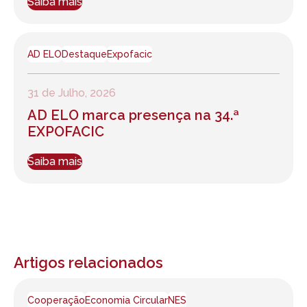
Saiba mais
AD ELO
Destaque
Expofacic
31 de Julho, 2026
AD ELO marca presença na 34.ª
EXPOFACIC
Saiba mais
Artigos relacionados
Cooperação
Economia Circular
NES