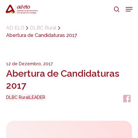
Skip
Men
to
search
main
Close
content
Menu
AD ELO
DLBC Rural
Abertura de Candidaturas 2017
12 de Dezembro, 2017
Abertura de Candidaturas
2017
DLBC Rural
LEADER