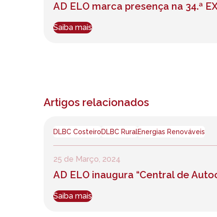
AD ELO marca presença na 34.ª 
Saiba mais
Artigos relacionados
DLBC Costeiro
DLBC Rural
Energias Renováveis
25 de Março, 2024
AD ELO inaugura “Central de Auto
Saiba mais