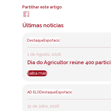
Partilhar este artigo
Últimas notícias
Destaque
Expofacic
1 de Agosto, 2026
Dia do Agricultor reúne 400 part
Saiba mais
AD ELO
Destaque
Expofacic
31 de Julho, 2026