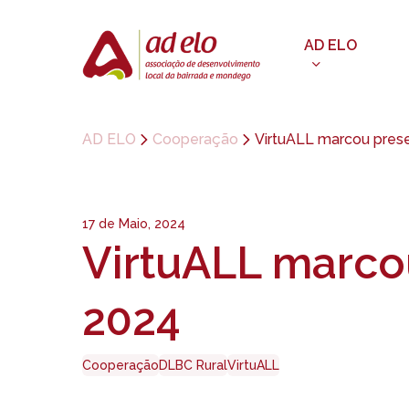
Skip
to
AD ELO
main
content
AD ELO
Cooperação
VirtuALL marcou pres
17 de Maio, 2024
VirtuALL marco
2024
Cooperação
DLBC Rural
VirtuALL