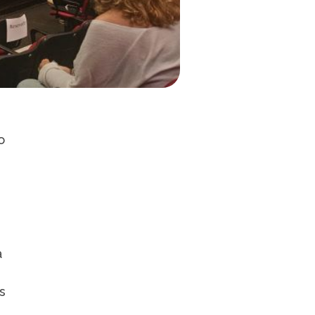
o
a
s