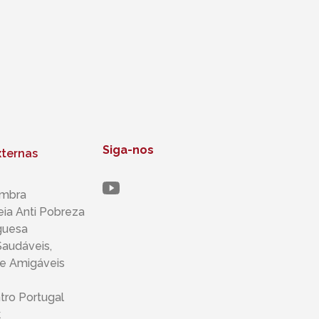
Siga-nos
xternas
mbra
ia Anti Pobreza
guesa
audáveis,
​​e Amigáveis
tro Portugal
k