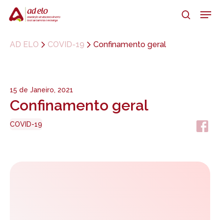
Skip
Men
to
search
main
Close
content
Menu
AD ELO
COVID-19
Confinamento geral
15 de Janeiro, 2021
Confinamento geral
COVID-19