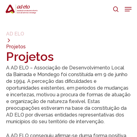
Skip
Men
to
search
main
Close
content
Menu
AD ELO
Projetos
Projetos
A AD ELO – Associação de Desenvolvimento Local
da Bairrada e Mondego foi constituída em 9 de junho
de 1994. A perceção das dificuldades e
oportunidades existentes, em períodos de mudanças
e incertezas, motivou a procura de formas de atuação
e organização de natureza flexível. Estas
preocupações estiveram na base da constituição da
AD ELO por diversas entidades representativas dos
municípios do seu território de intervenção.
A AD ELO conseguiu afirmar-se duma forma positiva,